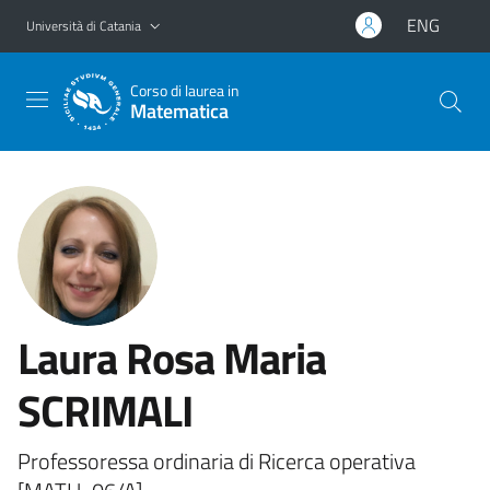
Vai al contenuto principale
Vai al menu di navigazione
ENG
Università di Catania
Corso di laurea in
Matematica
Laura Rosa Maria
SCRIMALI
Professoressa ordinaria di Ricerca operativa