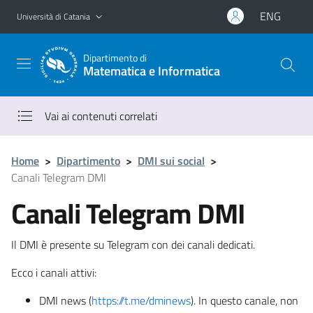
Vai al contenuto principale
Vai al menu di navigazione
ENG
Università di Catania
Dipartimento di
Matematica e Informatica
Vai ai contenuti correlati
Home
>
Dipartimento
>
DMI sui social
>
Canali Telegram DMI
Canali Telegram DMI
Il DMI è presente su Telegram con dei canali dedicati.
Ecco i canali attivi:
DMI news (
https://t.me/dminews
). In questo canale, non