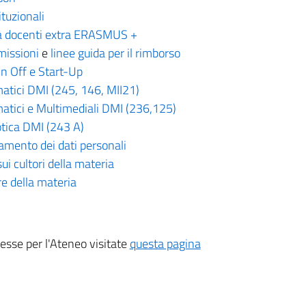
tuzionali
tà docenti extra ERASMUS +
missioni
e
linee guida per il rimborso
n Off e Start-Up
atici DMI (245, 146, MII21)
atici e Multimediali DMI (236,125)
tica DMI (243 A)
tamento dei dati personali
i cultori della materia
e della materia
resse per l'Ateneo visitate
questa pagina