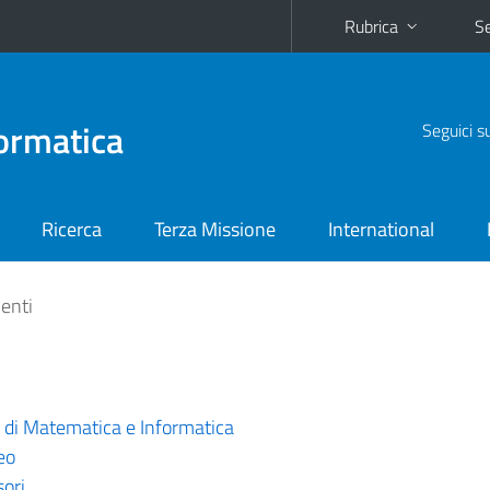
Rubrica
Se
ormatica
Seguici s
Ricerca
Terza Missione
International
enti
 di Matematica e Informatica
eo
ori