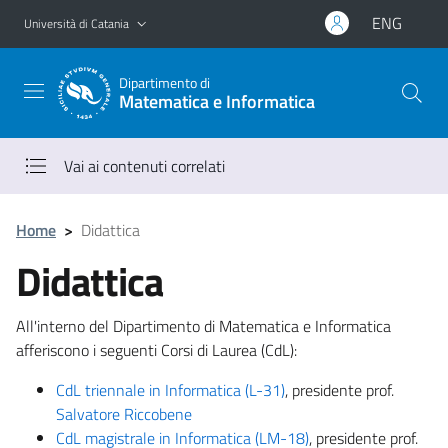
Vai al contenuto principale
Vai al menu di navigazione
ENG
Università di Catania
Dipartimento di
Matematica e Informatica
Vai ai contenuti correlati
Home
>
Didattica
Didattica
All'interno del Dipartimento di Matematica e Informatica
afferiscono i seguenti Corsi di Laurea (CdL):
CdL triennale in Informatica (L-31)
, presidente prof.
Salvatore Riccobene
CdL magistrale in Informatica (LM-18)
, presidente prof.