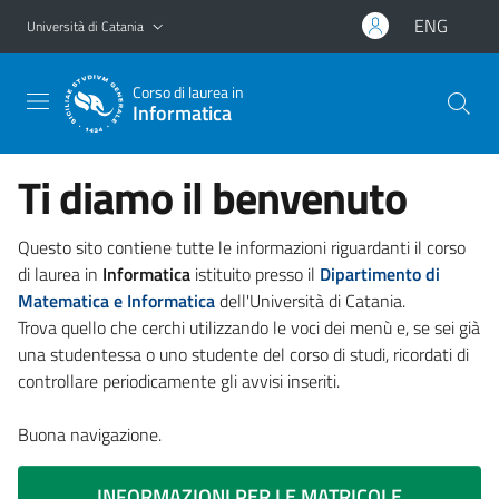
Vai al contenuto principale
Vai al menu di navigazione
ENG
Università di Catania
Corso di laurea in
Informatica
Ti diamo il benvenuto
Questo sito contiene tutte le informazioni riguardanti il corso
di laurea in
Informatica
istituito presso il
Dipartimento di
Matematica e Informatica
dell'Università di Catania.
Trova quello che cerchi utilizzando le voci dei menù e, se sei già
una studentessa o uno studente del corso di studi, ricordati di
controllare periodicamente gli avvisi inseriti.
Buona navigazione.
INFORMAZIONI PER LE MATRICOLE