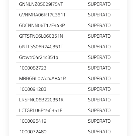
GNNLNZ05C29I754T
SUPERATO
GVNMRA06R17C351T
SUPERATO
GDCNNN06T17F943P
SUPERATO
GFFSFN06L06C351N
SUPERATO
GNTLSS06R24C351T
SUPERATO
Grcwtr04r21c351p
SUPERATO
1000082723
SUPERATO
MBRGRL07A24A841R
SUPERATO
1000091283
SUPERATO
LRSFNC06B22C351K
SUPERATO
LCTGRL06P15C351F
SUPERATO
1000095419
SUPERATO
1000072480
SUPERATO