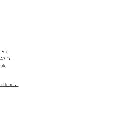
 ed è
u 47 CdL
rale
 ottenuta.