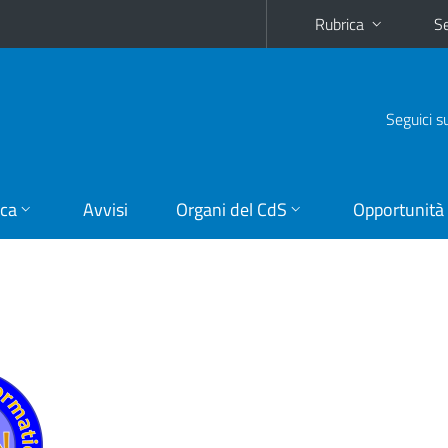
Rubrica
Se
Seguici s
ica
Avvisi
Organi del CdS
Opportunità