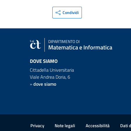
Condividi
DIPARTIMENTO DI
Matematica e Informatica
DOVE SIAMO
Cittadella Universitaria
Viale Andrea Doria, 6
»
dove siamo
Link e informazioni utili
Privacy
Note legali
Accessibilità
Dati 