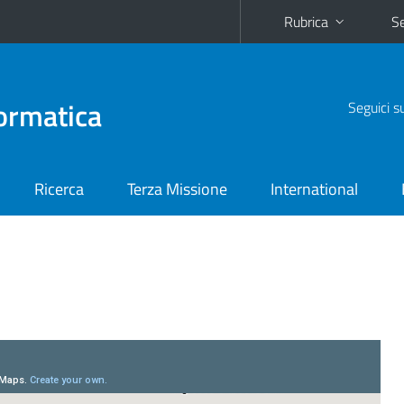
Rubrica
Se
ormatica
Seguici s
Ricerca
Terza Missione
International