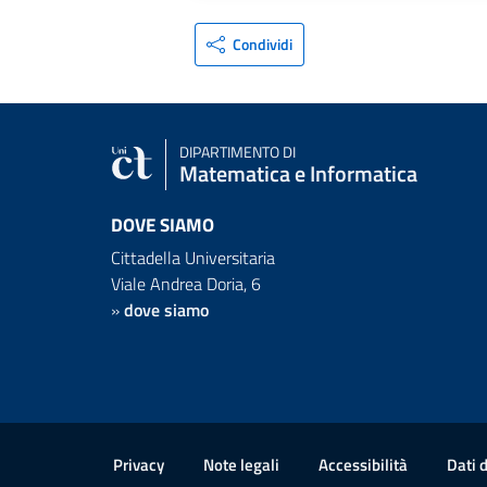
Condividi
DIPARTIMENTO DI
Matematica e Informatica
DOVE SIAMO
Cittadella Universitaria
Viale Andrea Doria, 6
»
dove siamo
Link e informazioni utili
Privacy
Note legali
Accessibilità
Dati 