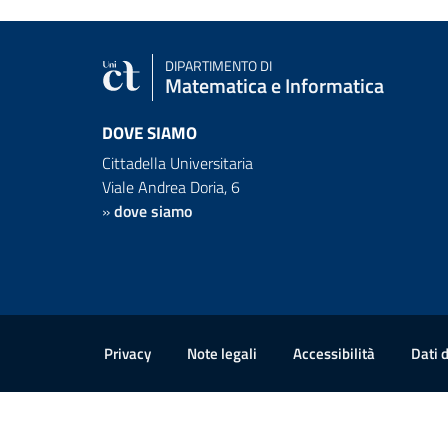
DIPARTIMENTO DI
Matematica e Informatica
DOVE SIAMO
Cittadella Universitaria
Viale Andrea Doria, 6
»
dove siamo
Link e informazioni utili
Privacy
Note legali
Accessibilità
Dati 