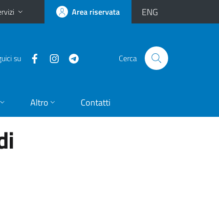
ENG
rvizi
Area riservata
uici su
Cerca
Altro
Contatti
di