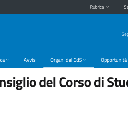
Rubrica
Se
Seg
ica
Avvisi
Organi del CdS
Opportunità
siglio del Corso di Stu