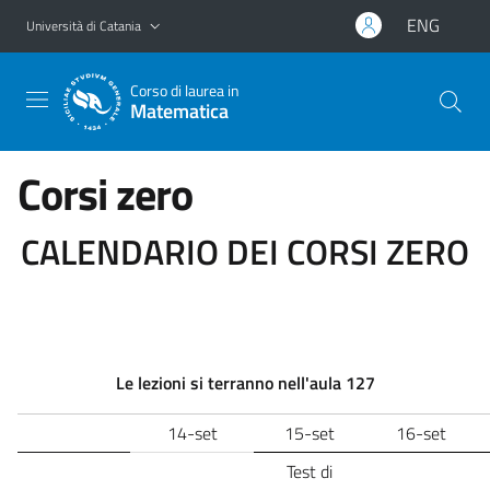
Vai al contenuto principale
Vai al menu di navigazione
ENG
Università di Catania
Corso di laurea in
Matematica
Corsi zero
CALENDARIO DEI CORSI ZERO
Le lezioni si terranno nell'aula 127
14-set
15-set
16-set
Test di