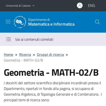
Vai al contenuto principale
Vai al menu di navigazione
ENG
Università di Catania
Dipartimento di
Matematica e Informatica
Vai ai contenuti correlati
Home
>
Ricerca
>
Gruppi di ricerca
>
Geometria - MATH-02/B
Geometria - MATH-02/B
I docenti del settore scientifico disciplinare incardinati presso il
Dipartimento, riportati in fondo alla pagina, si occupano di
Geometria Algebrica, di Topologia Generale e di Combinatoria . I
principali temi di ricerca sono: