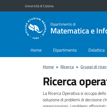
Vai al contenuto principale
Vai al menu di navigazione
Università di Catania
Dipartimento di
Matematica e Inf
Home
Dipartimento
Didattica
Home
>
Ricerca
>
Gruppi di ricer
Ricerca oper
La Ricerca Operativa si occupa dello 
soluzione di problemi di decisione c
organizzazioni. I problemi affrontat