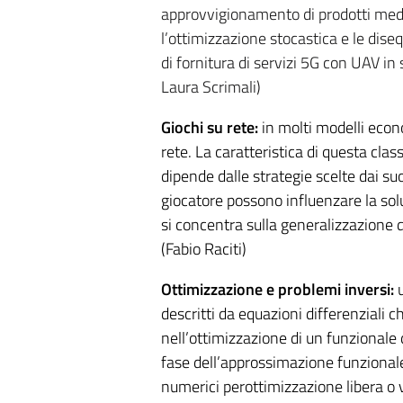
approvvigionamento di prodotti medic
l’ottimizzazione stocastica e le diseq
di fornitura di servizi 5G con UAV in 
Laura Scrimali)
Giochi su rete:
in molti modelli econo
rete.
La caratteristica di questa class
dipende dalle strategie
scelte dai suo
giocatore possono influenzare la
sol
si
concentra sulla generalizzazione d
(Fabio Raciti)
Ottimizzazione e problemi inversi:
u
descritti
da equazioni differenziali c
nell’ottimizzazione di un funzionale
fase
dell’approssimazione funzional
numerici perottimizzazione libera o 