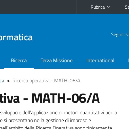
Rubrica
Se
ormatica
Seguici s
Ricerca
Terza Missione
International
ca
>
Ricerca operativa - MATH-06/A
ativa - MATH-06/A
sviluppo e dell’applicazione di metodi quantitativi per la
he si presentano nella gestione di imprese e
i nell’ambito della Ricerca Operativa sono tipicamente