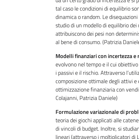
da un certo grado di incertezza e si
tal caso le condizioni di equilibrio 
dinamica o random. Le disequazioni 
studio di un modello di equilibrio dei
attribuiscono dei pesi non determinist
al bene di consumo. (Patrizia Daniele
Modelli finanziari con incertezza e r
evolvono nel tempo e il cui obiettivo
i passivi e il rischio. Attraverso l’ut
composizione ottimale degli attivi e d
ottimizzazione finanziaria con vendita
Colajanni, Patrizia Daniele)
Formulazione variazionale di probl
teoria dei giochi applicati alle caten
di vincoli di budget. Inoltre, si stud
lineari (attraverso i moltiplicatori d