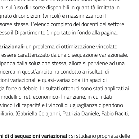
i sull’uso di risorse disponibili in quantità limitata in
ato di condizioni (vincoli) e massimizzando il
risorse stesse. L'elenco completo dei docenti del settore
resso il Dipartimento è riportato in fondo alla pagina.
riazionali:
un problema di ottimizzazione vincolato
 essere caratterizzato da una disequazione variazionale.
dipenda dalla soluzione stessa, allora si perviene ad una
icerca in quest’ambito ha condotto a risultati di
ioni variazionali e quasi-variazionali in spazi di
a forte o debole. I risultati ottenuti sono stati applicati ai
i modelli di reti economico-finanziarie, in cui i dati
incoli di capacità e i vincoli di uguaglianza dipendono
librio. (Gabriella Colajanni, Patrizia Daniele, Fabio Raciti,
i di disequazioni variazionali:
si studiano proprietà delle