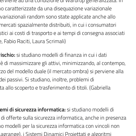
 perviene ad una condizione di Wardrop generalizzata. In
sono caratterizzate da una disequazione variazionale
variazionali random sono state applicate anche allo
 mercati spazialmente distribuiti, in cui i consumatori
ici ai costi di trasporto e ai tempi di consegna associati
, Fabio Raciti, Laura Scrimali)
ischio:
si studiano modelli di finanza in cui i dati
 è di massimizzare gli attivi, minimizzando, al contempo,
ilizzo del modello duale (il mercato ombra) si perviene alla
ei passivi. Si studiano, inoltre, problemi di
 allo scoperto e trasferimento di titoli. (Gabriella
emi di sicurezza informatica:
si studiano modelli di
e di offerte sulla sicurezza informatica, anche in presenza
iano modelli per la sicurezza informatica con vincoli non
i Lagrange), i Sistemi Dinamici Proiettati e algoritmi