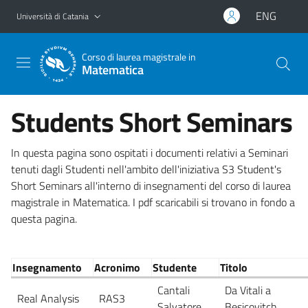
Vai al contenuto principale
Vai al menu di navigazione
ENG
Università di Catania
Corso di laurea magistrale in
Matematica
Students Short Seminars
In questa pagina sono ospitati i documenti relativi a Seminari
tenuti dagli Studenti nell'ambito dell'iniziativa S3 Student's
Short Seminars all'interno di insegnamenti del corso di laurea
magistrale in Matematica. I pdf scaricabili si trovano in fondo a
questa pagina.
Insegnamento
Acronimo
Studente
Titolo
Cantali
Da Vitali a
Real Analysis
RAS3
Salvatore
Besicovitch