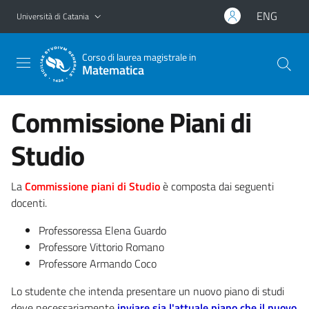
Vai al contenuto principale
Vai al menu di navigazione
ENG
Università di Catania
Corso di laurea magistrale in
Matematica
Commissione Piani di
Studio
La
Commissione piani di Studio
è composta dai seguenti
docenti.
Professoressa Elena Guardo
Professore Vittorio Romano
Professore Armando Coco
Lo studente che intenda presentare un nuovo piano di studi
deve necessariamente
inviare sia l'attuale piano che il nuovo