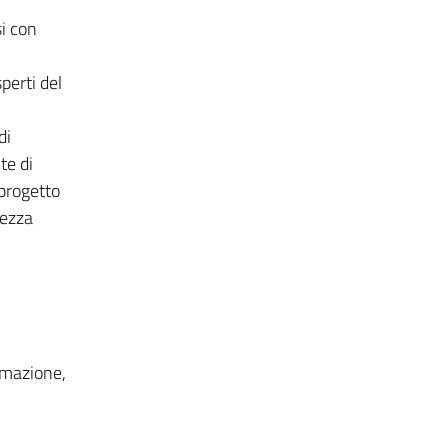
i con
perti del
di
te di
progetto
rezza
mmazione,