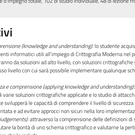
 d'impegno totale, 102 di studio individuale, 48 di lezione fr
ivi
prensione (knowledge and understanding):
lo studente acquis
nti informatici utili all'impiego di Crittografia Moderna nel p
anno da soluzioni ad alto livello, con soluzioni crittografiche
basso livello con cui sarà possibile implementare qualunque s
nza e comprensione (applying knowledge and understanding):
varie soluzioni crittografiche applicate e lo studio di attacch
te svilupperà le capacità di comprendere il livello di sicurezza
ata e ad evitare approcci non sicuri nella loro implementaz
 judgements):
attraverso la comprensione delle definizioni di 
utare la bontà di uno schema crittografico e valutarne la per