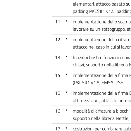
elementari, attacco basato sul
padding PKCS#1 v1.5, paddi
11
*
implementazione dello scambio 
lavorare su un sottogruppo, st
12
*
implementazione della cifratur
attacco nel caso in cui si lavo
13
*
funzioni hash e funzioni deri
chiavi, supporto nella libreria 
14
*
implementazione della firma R
(PKCS#1 v1.5, EMSA-PSS)
15
*
implementazione della firma E
ottimizzazioni, attacchi notevo
16
*
modalità di cifratura a blocch
supporto nella libreria Nettle,
17
*
costruzioni per combinare aut