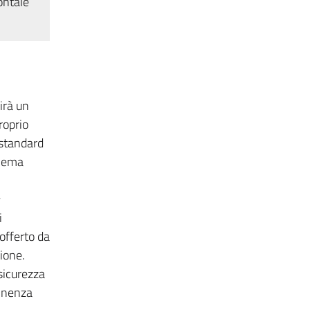
ontale
irà un
roprio
 standard
chema
i
 offerto da
ione.
sicurezza
tinenza