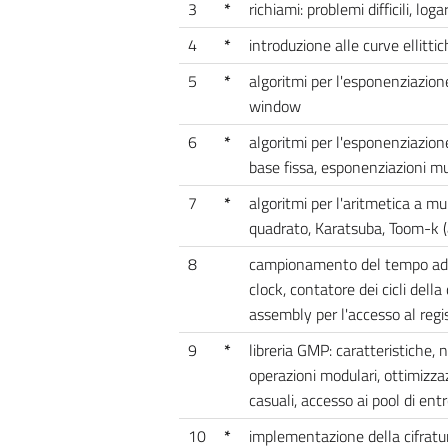
3
*
richiami: problemi difficili, log
4
*
introduzione alle curve ellitti
5
*
algoritmi per l'esponenziazione
window
6
*
algoritmi per l'esponenziazione
base fissa, esponenziazioni mu
7
*
algoritmi per l'aritmetica a mu
quadrato, Karatsuba, Toom-k (
8
campionamento del tempo ad al
clock, contatore dei cicli dell
assembly per l'accesso al regi
9
*
libreria GMP: caratteristiche, 
operazioni modulari, ottimizzaz
casuali, accesso ai pool di en
10
*
implementazione della cifratur