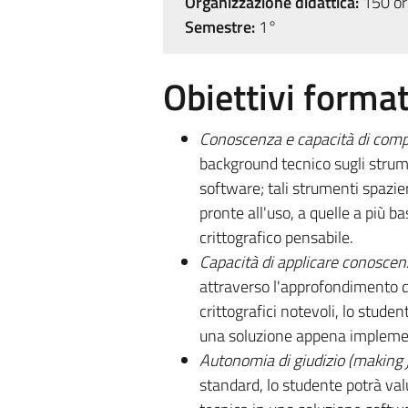
Organizzazione didattica:
150 ore
Semestre:
1°
Obiettivi format
Conoscenza e capacità di com
background tecnico sugli strume
software; tali strumenti spazier
pronte all'uso, a quelle a più 
crittografico pensabile.
Capacità di applicare conosce
attraverso l'approfondimento di 
crittografici notevoli, lo studen
una soluzione appena implement
Autonomia di giudizio (making
standard, lo studente potrà val