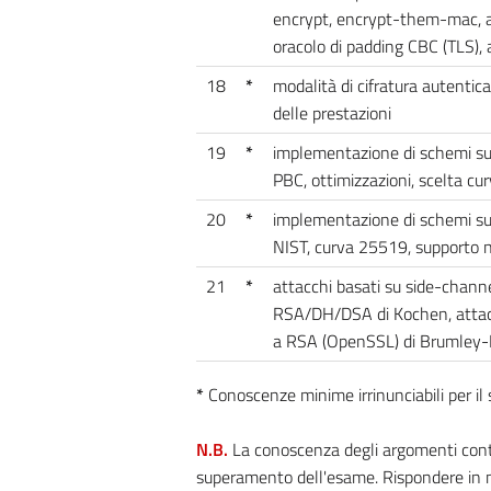
encrypt, encrypt-them-mac, 
oracolo di padding CBC (TLS),
18
*
modalità di cifratura autentic
delle prestazioni
19
*
implementazione di schemi su cu
PBC, ottimizzazioni, scelta cur
20
*
implementazione di schemi su c
NIST, curva 25519, supporto ne
21
*
attacchi basati su side-channe
RSA/DH/DSA di Kochen, attacco
a RSA (OpenSSL) di Brumley
*
Conoscenze minime irrinunciabili per i
N.B.
La conoscenza degli argomenti contra
superamento dell'esame. Rispondere in m