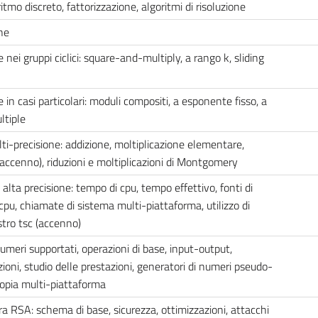
aritmo discreto, fattorizzazione, algoritmi di risoluzione
che
 nei gruppi ciclici: square-and-multiply, a rango k, sliding
 in casi particolari: moduli compositi, a esponente fisso, a
ltiple
lti-precisione: addizione, moltiplicazione elementare,
accenno), riduzioni e moltiplicazioni di Montgomery
ta precisione: tempo di cpu, tempo effettivo, fonti di
a cpu, chiamate di sistema multi-piattaforma, utilizzo di
stro tsc (accenno)
numeri supportati, operazioni di base, input-output,
ioni, studio delle prestazioni, generatori di numeri pseudo-
tropia multi-piattaforma
a RSA: schema di base, sicurezza, ottimizzazioni, attacchi