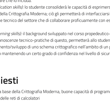
re che lo includa.
tion skills):
lo studente consoliderà le capacità di esprimers
ella Crittografia Moderna; ciò gli permetterà di interfacciarsi
 tecnico del settore che di collaborare proficuamente con es
ning skills):
il background sviluppato nel corso propedeutico 
conoscenze tecnico-pratiche di questo, permetterà allo studen
ento/sviluppo di uno schema crittografico nell'ambito di un 
o mantenendo un certo grado di confidenza nel livello di sicu
iesti
la base della Crittografia Moderna, buone capacità di progra
elle reti di calcolatori