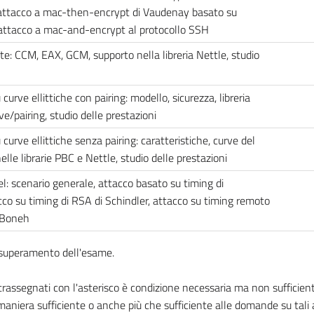
attacco a mac-then-encrypt di Vaudenay basato su
 attacco a mac-and-encrypt al protocollo SSH
ate: CCM, EAX, GCM, supporto nella libreria Nettle, studio
rve ellittiche con pairing: modello, sicurezza, libreria
ve/pairing, studio delle prestazioni
urve ellittiche senza pairing: caratteristiche, curve del
lle librarie PBC e Nettle, studio delle prestazioni
l: scenario generale, attacco basato su timing di
 su timing di RSA di Schindler, attacco su timing remoto
-Boneh
l superamento dell'esame.
ssegnati con l'asterisco è condizione necessaria ma non sufficiente
aniera sufficiente o anche più che sufficiente alle domande su tali