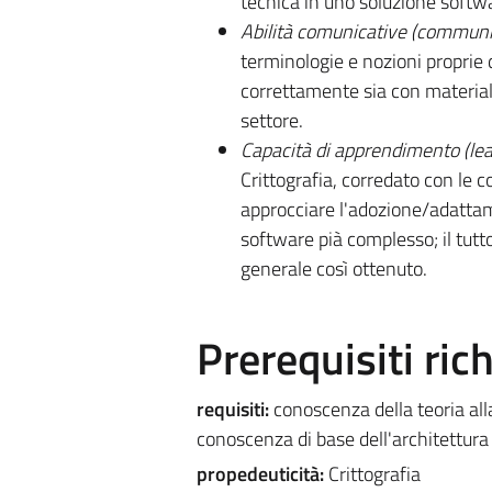
tecnica in uno soluzione softwa
Abilità comunicative (communica
terminologie e nozioni proprie d
correttamente sia con materiale
settore.
Capacità di apprendimento (lear
Crittografia, corredato con le 
approcciare l'adozione/adattam
software pià complesso; il tutt
generale così ottenuto.
Prerequisiti rich
requisiti:
conoscenza della teoria al
conoscenza di base dell'architettura d
propedeuticità:
Crittografia