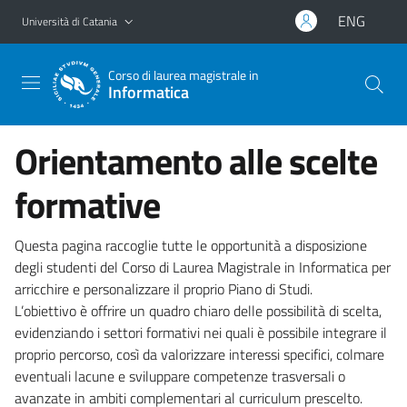
Vai al contenuto principale
Vai al menu di navigazione
ENG
Università di Catania
Corso di laurea magistrale in
Informatica
Orientamento alle scelte
formative
Questa pagina raccoglie tutte le opportunità a disposizione
degli studenti del Corso di Laurea Magistrale in Informatica per
arricchire e personalizzare il proprio Piano di Studi.
L’obiettivo è offrire un quadro chiaro delle possibilità di scelta,
evidenziando i settori formativi nei quali è possibile integrare il
proprio percorso, così da valorizzare interessi specifici, colmare
eventuali lacune e sviluppare competenze trasversali o
avanzate in ambiti complementari al curriculum prescelto.