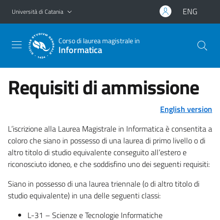
Vai al contenuto principale
Vai al menu di navigazione
ENG
Università di Catania
Corso di laurea magistrale in
Informatica
Requisiti di ammissione
English version
L’iscrizione alla Laurea Magistrale in Informatica è consentita a
coloro che siano in possesso di una laurea di primo livello o di
altro titolo di studio equivalente conseguito all’estero e
riconosciuto idoneo, e che soddisfino uno dei seguenti requisiti:
Siano in possesso di una laurea triennale (o di altro titolo di
studio equivalente) in una delle seguenti classi:
L-31 – Scienze e Tecnologie Informatiche