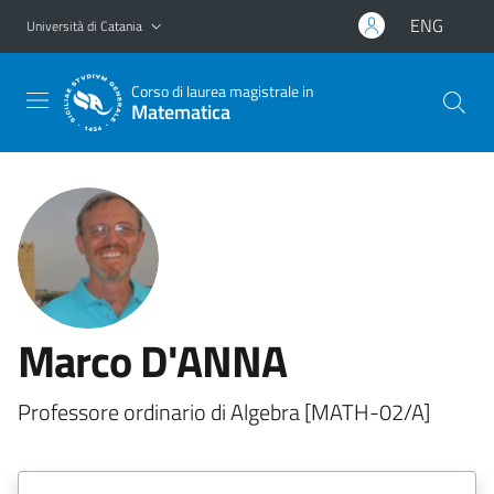
Vai al contenuto principale
Vai al menu di navigazione
ENG
Università di Catania
Corso di laurea magistrale in
Matematica
Marco D'ANNA
Professore ordinario di Algebra [MATH-02/A]