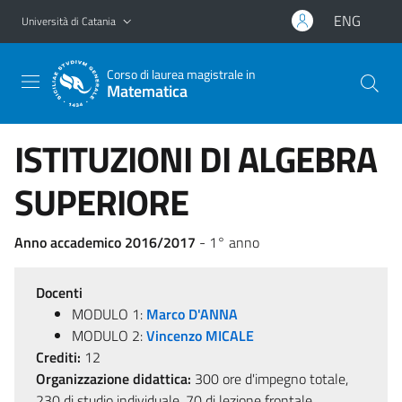
Vai al contenuto principale
Vai al menu di navigazione
ENG
Università di Catania
Corso di laurea magistrale in
Matematica
ISTITUZIONI DI ALGEBRA
SUPERIORE
Anno accademico 2016/2017
- 1° anno
Docenti
MODULO 1:
Marco D'ANNA
MODULO 2:
Vincenzo MICALE
Crediti:
12
Organizzazione didattica:
300 ore d'impegno totale,
230 di studio individuale, 70 di lezione frontale