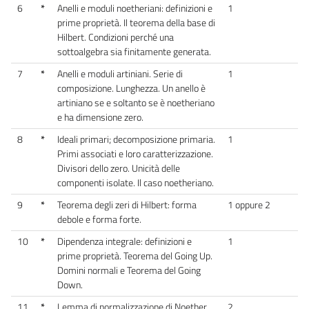
6
*
Anelli e moduli noetheriani: definizioni e
1
prime proprietà. Il teorema della base di
Hilbert. Condizioni perché una
sottoalgebra sia finitamente generata.
7
*
Anelli e moduli artiniani. Serie di
1
composizione. Lunghezza. Un anello è
artiniano se e soltanto se è noetheriano
e ha dimensione zero.
8
*
Ideali primari; decomposizione primaria.
1
Primi associati e loro caratterizzazione.
Divisori dello zero. Unicità delle
componenti isolate. Il caso noetheriano.
9
*
Teorema degli zeri di Hilbert: forma
1 oppure 2
debole e forma forte.
10
*
Dipendenza integrale: definizioni e
1
prime proprietà. Teorema del Going Up.
Domini normali e Teorema del Going
Down.
11
*
Lemma di normalizzazione di Noether.
2