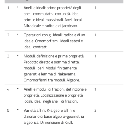
1
*
Anelli e ideali: prime proprietà degli
1
anelli commutativi con unità. Ideali
primi e ideali massimali. Anelli locali.
Nilradicale e radicale di Jacobson.
2
*
Operazioni con gli ideali; radicale di un
1
ideale. Omomorfismi. Ideali estesi e
ideali contratti.
3
*
Moduli: definizione e prime proprietà.
1
Prodotto diretto e somma diretta:
moduli liberi. Moduli finitamente
generati e lemma di Nakayama.
Omomorfismi tra moduli. Algebre.
4
*
Anelli e moduli di frazioni: definizione e
1
proprietà. Localizzazione e proprietà
locali. Ideali negli anelli di frazioni.
5
*
Varietà affini, K-algebre affini e
2
dizionario di base algebra-geometria
algebrica. Dimensione di Krull.