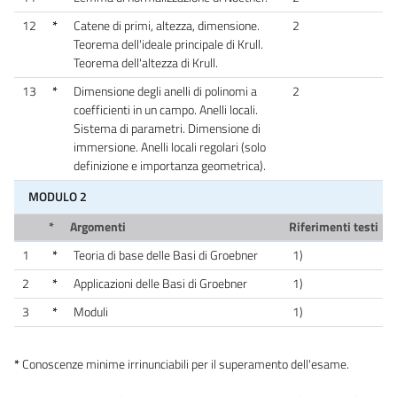
12
*
Catene di primi, altezza, dimensione.
2
Teorema dell'ideale principale di Krull.
Teorema dell'altezza di Krull.
13
*
Dimensione degli anelli di polinomi a
2
coefficienti in un campo. Anelli locali.
Sistema di parametri. Dimensione di
immersione. Anelli locali regolari (solo
definizione e importanza geometrica).
MODULO 2
*
Argomenti
Riferimenti testi
1
*
Teoria di base delle Basi di Groebner
1)
2
*
Applicazioni delle Basi di Groebner
1)
3
*
Moduli
1)
*
Conoscenze minime irrinunciabili per il superamento dell'esame.