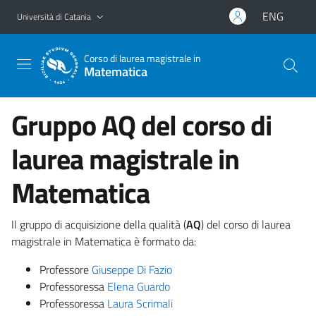
Vai al contenuto principale
Vai al menu di navigazione
ENG
Università di Catania
Corso di laurea magistrale in
Matematica
Gruppo AQ del corso di
laurea magistrale in
Matematica
Il gruppo di acquisizione della qualità (
AQ
) del corso di laurea
magistrale in Matematica è formato da:
Professore
Giuseppe Di Fazio
Professoressa
Elena Guardo
Professoressa
Laura Scrimali