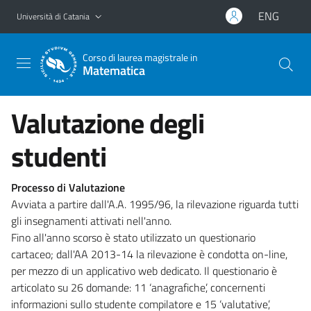
Vai al contenuto principale
Vai al menu di navigazione
ENG
Università di Catania
Corso di laurea magistrale in
Matematica
Valutazione degli
studenti
Processo di Valutazione
Avviata a partire dall'A.A. 1995/96, la rilevazione riguarda tutti
gli insegnamenti attivati nell'anno.
Fino all'anno scorso è stato utilizzato un questionario
cartaceo; dall'AA 2013-14 la rilevazione è condotta on-line,
per mezzo di un applicativo web dedicato. Il questionario è
articolato su 26 domande: 11 ‘anagrafiche’, concernenti
informazioni sullo studente compilatore e 15 ‘valutative’,