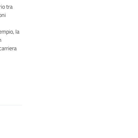
rio tra
oni
empio, la
n
carriera