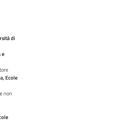
sità di
 e
tore
ca,
Ecole
re non
i
cole