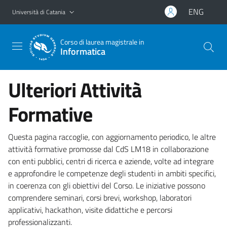
Vai al contenuto principale
Vai al menu di navigazione
ENG
Università di Catania
Corso di laurea magistrale in
Informatica
Ulteriori Attività
Formative
Questa pagina raccoglie, con aggiornamento periodico, le altre
attività formative promosse dal CdS LM18 in collaborazione
con enti pubblici, centri di ricerca e aziende, volte ad integrare
e approfondire le competenze degli studenti in ambiti specifici,
in coerenza con gli obiettivi del Corso. Le iniziative possono
comprendere seminari, corsi brevi, workshop, laboratori
applicativi, hackathon, visite didattiche e percorsi
professionalizzanti.