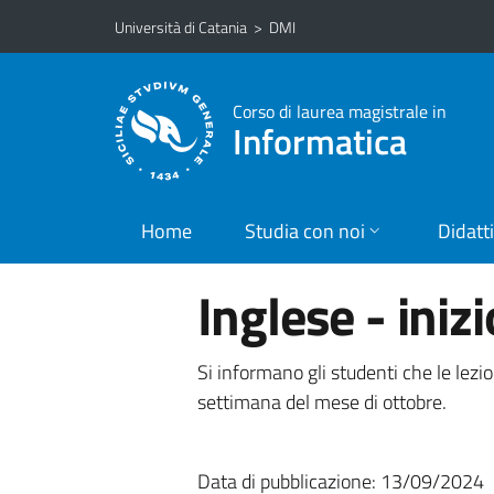
Vai al contenuto principale
Vai al menu di navigazione
Università di Catania
>
DMI
Corso di laurea magistrale in
Informatica
Home
Studia con noi
Didatt
Inglese - inizi
Si informano gli studenti che le lezi
settimana del mese di ottobre.
Data di pubblicazione: 13/09/2024