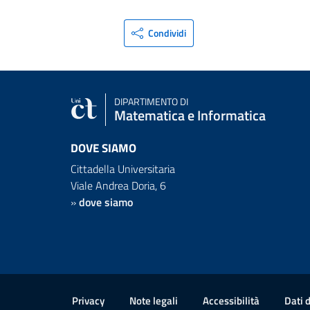
Condividi
DIPARTIMENTO DI
Matematica e Informatica
DOVE SIAMO
Cittadella Universitaria
Viale Andrea Doria, 6
»
dove siamo
Link e informazioni utili
Privacy
Note legali
Accessibilità
Dati 