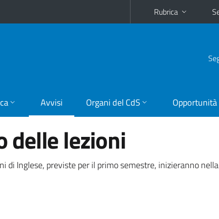
Rubrica
Se
Seg
ica
Avvisi
Organi del CdS
Opportunità
o delle lezioni
oni di Inglese, previste per il primo semestre, inizieranno nel