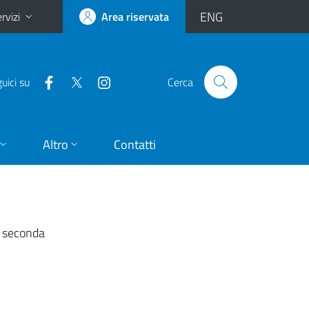
ENG
rvizi
Area riservata
uici su
Cerca
Altro
Contatti
la seconda