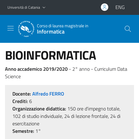
Vai al contenuto principale
Vai al menu di navigazione
ENG
Università di Catania
Corso di laurea magistrale in
Informatica
BIOINFORMATICA
Anno accademico 2019/2020
- 2° anno - Curriculum Data
Science
Docente:
Alfredo FERRO
Crediti:
6
Organizzazione didattica:
150 ore d'impegno totale,
102 di studio individuale, 24 di lezione frontale, 24 di
esercitazione
Semestre:
1°