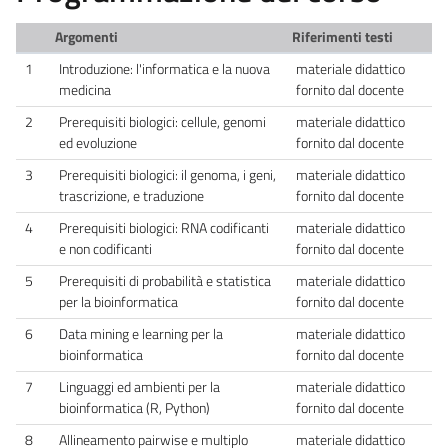
Argomenti
Riferimenti testi
1
Introduzione: l'informatica e la nuova
materiale didattico
medicina
fornito dal docente
2
Prerequisiti biologici: cellule, genomi
materiale didattico
ed evoluzione
fornito dal docente
3
Prerequisiti biologici: il genoma, i geni,
materiale didattico
trascrizione, e traduzione
fornito dal docente
4
Prerequisiti biologici: RNA codificanti
materiale didattico
e non codificanti
fornito dal docente
5
Prerequisiti di probabilità e statistica
materiale didattico
per la bioinformatica
fornito dal docente
6
Data mining e learning per la
materiale didattico
bioinformatica
fornito dal docente
7
Linguaggi ed ambienti per la
materiale didattico
bioinformatica (R, Python)
fornito dal docente
8
Allineamento pairwise e multiplo
materiale didattico