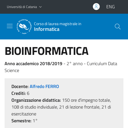
Vai al contenuto principale
Vai al menu di navigazione
ENG
Università di Catania
Corso di laurea magistrale in
Informatica
BIOINFORMATICA
Anno accademico 2018/2019
- 2° anno - Curriculum Data
Science
Docente:
Alfredo FERRO
Crediti:
6
Organizzazione didattica:
150 ore d'impegno totale,
108 di studio individuale, 21 di lezione frontale, 21 di
esercitazione
Semestre:
1°