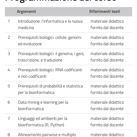
Argomenti
Riferimenti testi
1
Introduzione: l'informatica e la nuova
materiale didattico
medicina
fornito dal docente
2
Prerequisiti biologici: cellule, genomi
materiale didattico
ed evoluzione
fornito dal docente
3
Prerequisiti biologici: il genoma, i geni,
materiale didattico
trascrizione, e traduzione
fornito dal docente
4
Prerequisiti biologici: RNA codificanti
materiale didattico
e non codificanti
fornito dal docente
5
Prerequisiti di probabilità e statistica
materiale didattico
per la bioinformatica
fornito dal docente
6
Data mining e learning per la
materiale didattico
bioinformatica
fornito dal docente
7
Linguaggi ed ambienti per la
materiale didattico
bioinformatica (R, Python)
fornito dal docente
8
Allineamento pairwise e multiplo
materiale didattico