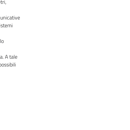
tri,
municative
istemi
lo
. A tale
ossibili