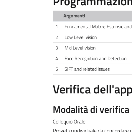
Programmazione
Argomenti
1
Fundamental Matrix; Estrinsic and 
2
Low Level vision
3
Mid Level vision
4
Face Recognition and Detection
5
SIFT and related issues
Verifica dell'a
Modalità di verific
Colloquio Orale
Progetto individuale da concordare c