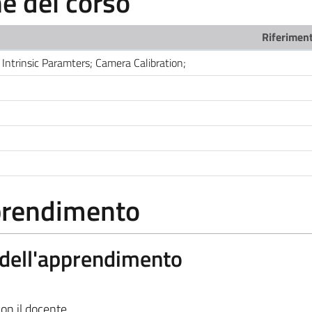
 del corso
Riferiment
Intrinsic Paramters; Camera Calibration;
pprendimento
a dell'apprendimento
on il docente