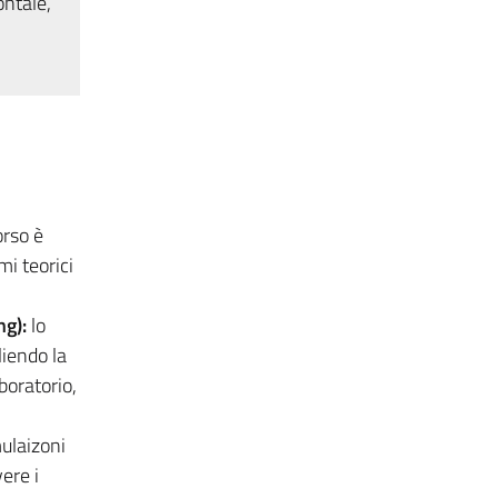
ontale,
orso è
i teorici
g):
lo
iendo la
boratorio,
mulaizoni
ere i