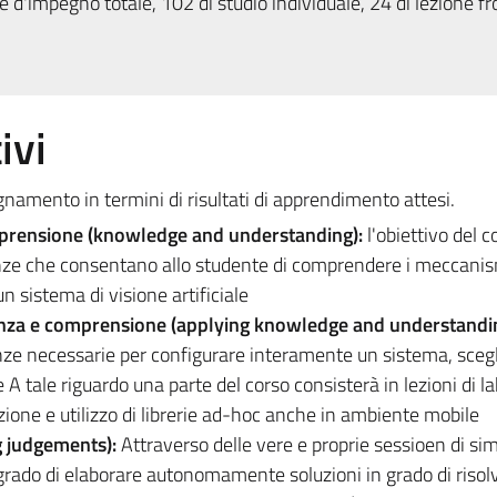
 d'impegno totale, 102 di studio individuale, 24 di lezione fr
ivi
egnamento in termini di risultati di apprendimento attesi.
prensione (knowledge and understanding):
l'obiettivo del c
enze che consentano allo studente di comprendere i meccanism
un sistema di visione artificiale
enza e comprensione (applying knowledge and understandin
ze necessarie per configurare interamente un sistema, scegl
 tale riguardo una parte del corso consisterà in lezioni di la
zione e utilizzo di librerie ad-hoc anche in ambiente mobile
g judgements):
Attraverso delle vere e proprie sessioen di si
grado di elaborare autonomamente soluzioni in grado di risolv