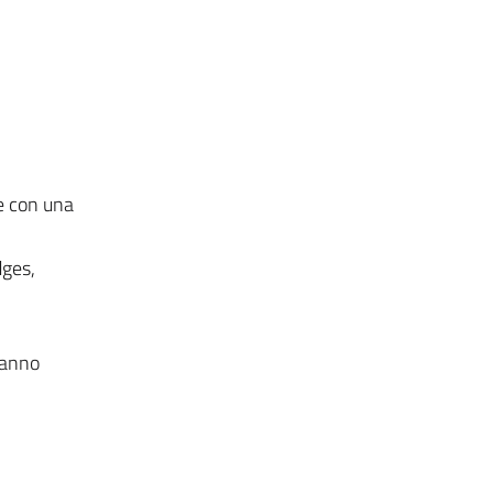
le con una
dges,
rranno