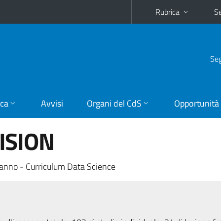
Rubrica
Se
Seg
ica
Avvisi
Organi del CdS
Opportunità
ISION
anno - Curriculum Data Science