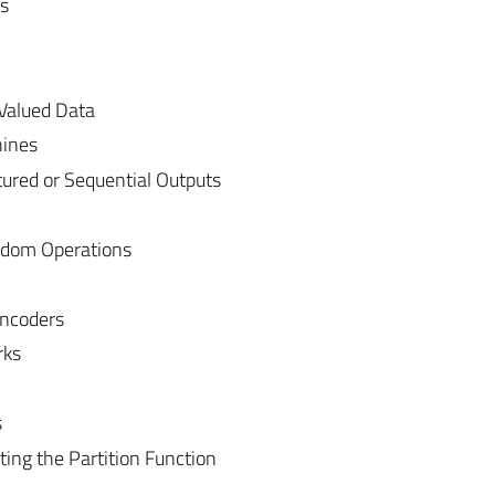
s
Valued Data
hines
ured or Sequential Outputs
ndom Operations
ncoders
rks
s
ing the Partition Function