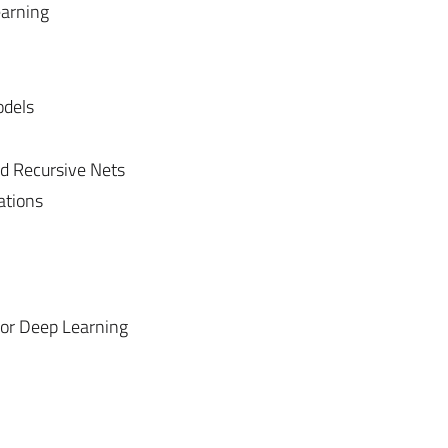
earning
odels
d Recursive Nets
ations
 for Deep Learning