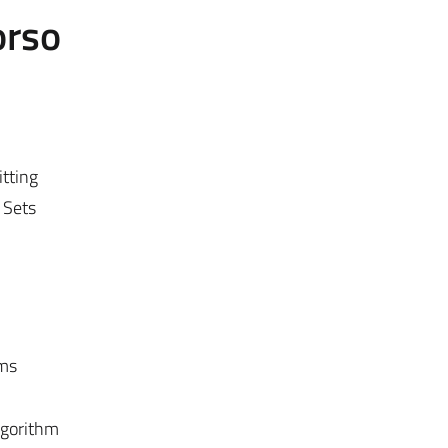
orso
itting
 Sets
hms
lgorithm