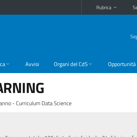
Rubrica
Se
Seg
ica
Avvisi
Organi del CdS
Opportunità
ARNING
anno - Curriculum Data Science