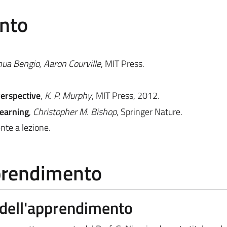
ento
hua Bengio, Aaron Courville
, MIT Press.
Perspective
,
K. P. Murphy
, MIT Press, 2012.
earning
,
Christopher M. Bishop
, Springer Nature.
ente a lezione.
pprendimento
a dell'apprendimento