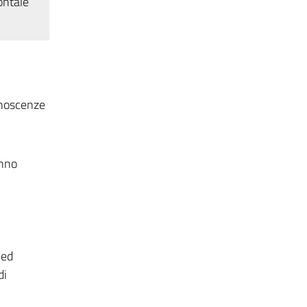
ontale
onoscenze
anno
 ed
di