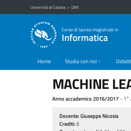
Vai al contenuto principale
Vai al menu di navigazione
Università di Catania
>
DMI
Corso di laurea magistrale in
Informatica
Home
Studia con noi
Didatt
MACHINE LE
Anno accademico 2016/2017
- 1° 
Docente:
Giuseppe Nicosia
Crediti:
6