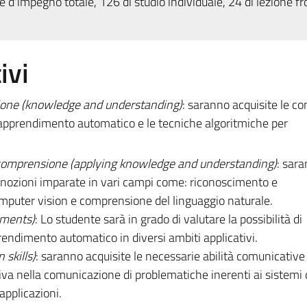
 d'impegno totale, 126 di studio individuale, 24 di lezione fr
ivi
ione (knowledge and understanding)
: saranno acquisite le c
di apprendimento automatico e le tecniche algoritmiche per
 comprensione (applying knowledge and understanding)
: sar
le nozioni imparate in vari campi come: riconoscimento e
omputer vision e comprensione del linguaggio naturale.
ements)
: Lo studente sarà in grado di valutare la possibilità di
rendimento automatico in diversi ambiti applicativi.
skills)
: saranno acquisite le necessarie abilità comunicative
va nella comunicazione di problematiche inerenti ai sistemi 
pplicazioni.