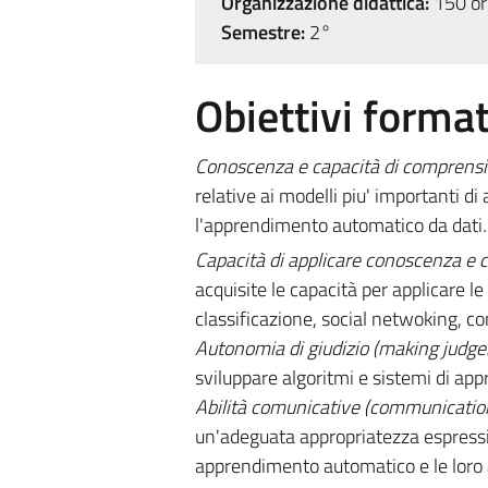
Organizzazione didattica:
150 ore
Semestre:
2°
Obiettivi format
Conoscenza e capacità di comprens
relative ai modelli piu' importanti 
l'apprendimento automatico da dati
.
Capacità di applicare conoscenza e
acquisite le capacità per applicare 
classificazione, social netwoking, c
Autonomia di giudizio (making judg
sviluppare algoritmi e sistemi di app
Abilità comunicative (communication 
un'adeguata appropriatezza espressi
apprendimento automatico e le loro a