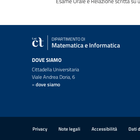
Esame Orale e Relazione scritta su un
DIPARTIMENTO DI
Matematica e Informatica
DOVE SIAMO
Cittadella Universitaria
Viale Andrea Doria, 6
»
dove siamo
Link e informazioni utili
Privacy
Note legali
Accessibilità
Dati 