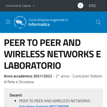
Vai al contenuto principale
Vai al menu di navigazione
ENG
Università di Catania
Corso di laurea magistrale in
Informatica
PEER TO PEER AND
WIRELESS NETWORKS E
LABORATORIO
Anno accademico 2021/2022
- 2° anno - Curriculum Sistemi
di Rete e Sicurezza
Docenti
PEER TO PEER AND WIRELESS NETWORKS:
Salvatore Antonio RICCOBENE