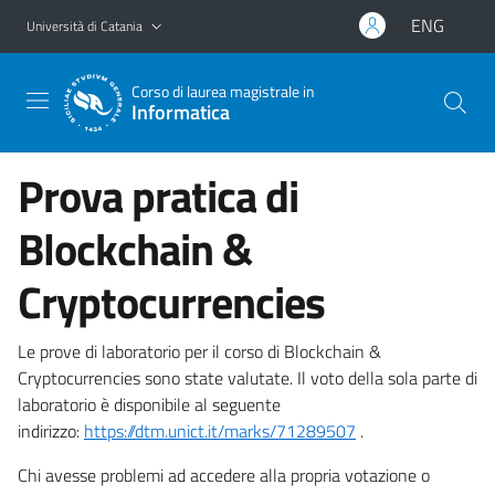
Vai al contenuto principale
Vai al menu di navigazione
ENG
Università di Catania
Corso di laurea magistrale in
Informatica
Prova pratica di
Blockchain &
Cryptocurrencies
Le prove di laboratorio per il corso di Blockchain &
Cryptocurrencies sono state valutate. Il voto della sola parte di
laboratorio è disponibile al seguente
indirizzo:
https://dtm.unict.it/marks/71289507
.
Chi avesse problemi ad accedere alla propria votazione o