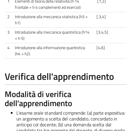
1
Elementi di teoria della relatività (h 14
[1,2]
frontale + h 4 complementi ed esercizi)
2
Introduzione alla meccanica statistica (h3 +
[,3,4]
h1)
3
Introduzione alla meccanica quantistica (h14
[3,4,5]
+ h 5)
4
Introduzione alla informazione quantistica
[4,6]
(h4 + h2)
Verifica dell'apprendimento
Modalità di verifica
dell'apprendimento
L'esame orale standard comprende: (a) parte espositiva:
un argomento a scelta del candidato, concordato in
anticipo col docente; (b) una domanda scelta dal
candidato tra tre proposte dal docente, di diverso grado