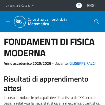
Vai al contenuto principale
Vai al menu di navigazione
ENG
Università di Catania
Corso di laurea magistrale in
Matematica
FONDAMENTI DI FISICA
MODERNA
Anno accademico 2025/2026
- Docente:
GIUSEPPE FALCI
Risultati di apprendimento
attesi
Il corso introduce le principali idee della fisica del XX secolo,
ossia la relatività la fisica statistica e la meccanica quantistica