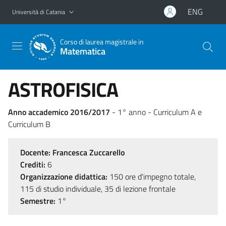
Vai al contenuto principale
Vai al menu di navigazione
ENG
Università di Catania
Corso di laurea magistrale in
Matematica
ASTROFISICA
Anno accademico 2016/2017
- 1° anno - Curriculum A e
Curriculum B
Docente:
Francesca Zuccarello
Crediti:
6
Organizzazione didattica:
150 ore d'impegno totale,
115 di studio individuale, 35 di lezione frontale
Semestre:
1°