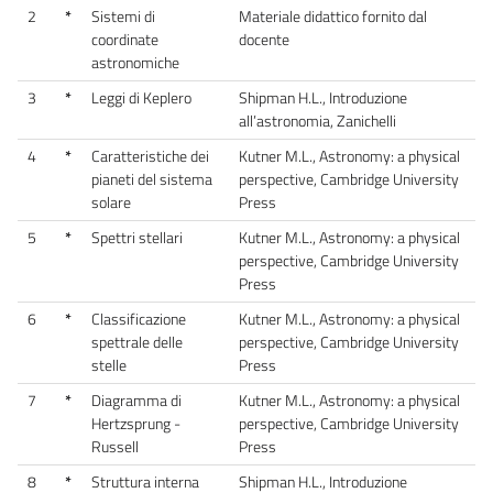
2
*
Sistemi di
Materiale didattico fornito dal
coordinate
docente
astronomiche
3
*
Leggi di Keplero
Shipman H.L., Introduzione
all’astronomia, Zanichelli
4
*
Caratteristiche dei
Kutner M.L., Astronomy: a physical
pianeti del sistema
perspective, Cambridge University
solare
Press
5
*
Spettri stellari
Kutner M.L., Astronomy: a physical
perspective, Cambridge University
Press
6
*
Classificazione
Kutner M.L., Astronomy: a physical
spettrale delle
perspective, Cambridge University
stelle
Press
7
*
Diagramma di
Kutner M.L., Astronomy: a physical
Hertzsprung -
perspective, Cambridge University
Russell
Press
8
*
Struttura interna
Shipman H.L., Introduzione