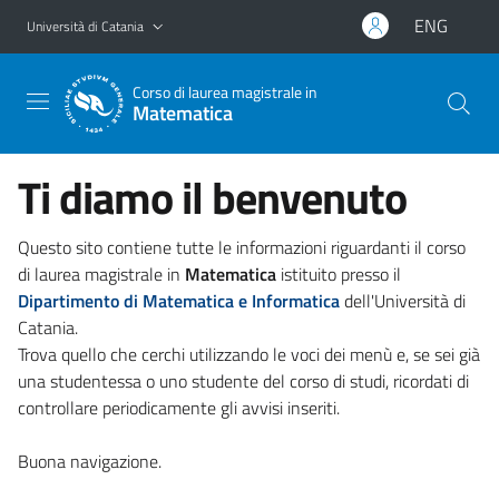
Vai al contenuto principale
Vai al menu di navigazione
ENG
Università di Catania
Corso di laurea magistrale in
Matematica
Ti diamo il benvenuto
Questo sito contiene tutte le informazioni riguardanti il corso
di laurea magistrale in
Matematica
istituito presso il
Dipartimento di Matematica e Informatica
dell'Università di
Catania.
Trova quello che cerchi utilizzando le voci dei menù e, se sei già
una studentessa o uno studente del corso di studi, ricordati di
controllare periodicamente gli avvisi inseriti.
Buona navigazione.