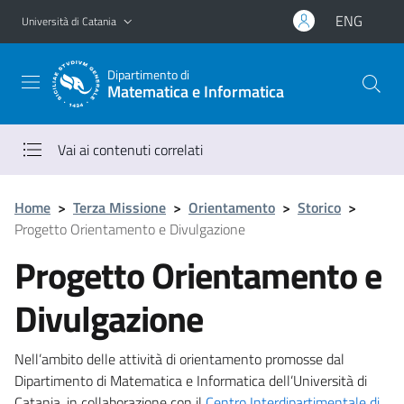
Vai al contenuto principale
Vai al menu di navigazione
ENG
Università di Catania
Dipartimento di
Matematica e Informatica
Vai ai contenuti correlati
Home
>
Terza Missione
>
Orientamento
>
Storico
>
Progetto Orientamento e Divulgazione
Progetto Orientamento e
Divulgazione
Nell’ambito delle attività di orientamento promosse dal
Dipartimento di Matematica e Informatica dell’Università di
Catania, in collaborazione con il
Centro Interdipartimentale di