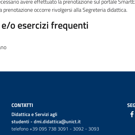
ecessario avere effettuato la prenotazione sul portale SmartE
la prenotazione occorre rivolgersi alla Segreteria didattica.
/o esercizi frequenti
ano
CONTATTI
SEG
Didattica e Servizi agli
studenti -
dmi.didattica@unict.it
telefono +39 095 738 3091 - 3092 - 3093