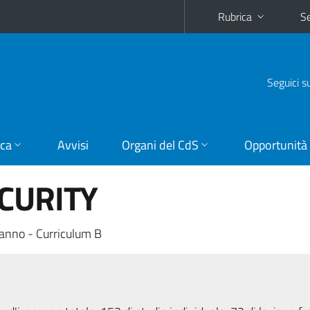
Rubrica
Se
Seguici s
ica
Avvisi
Organi del CdS
Opportunità
CURITY
anno - Curriculum B