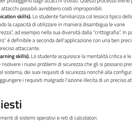
per proteggerlo dagli attacchi trovati. Questo processo viene 
i attacchi possibili avrebbero costi improponibili.
ation skills).
Lo studente familiarizza col lessico tipico dell
do la capacità di utilizzare in maniera disambigua le varie
ezza”, ad esempio nella sua diversità dalla “crittografia”. In pa
uro” è definibile a seconda dell'applicazione con una ben prec
preciso attaccante.
rning skills).
Lo studente acquisisce la mentalità critica e le
risolvere i nuovi problemi di sicurezza che gli si possano pre
del sistema, dei suoi requisiti di sicurezza nonchè alla configu
iungere i requisiti malgrado l'azione illecita di un preciso a
iesti
nti di sistemi operativi e reti di calcolatori.