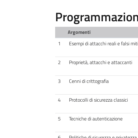
Programmazione
Argomenti
1
Esempi di attacchi reali e falsi mit
2
Proprietà, attacchi e attaccanti
3
Cenni di crittografia
4
Protocolli di sicurezza classici
5
Tecniche di autenticazione
6
Politiche di sicurezza e privatezza