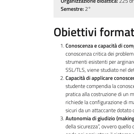
Organizzazione didattica:
225 ore
Semestre:
2°
Obiettivi format
Conoscenza e capacità di com
conoscenza critica dei problemi
strumenti esistenti per arginare
SSL/TLS, viene studiato nel de
Capacità di applicare conosc
studente compendia la conoscen
pratica alla costruzione di un mi
richiede la configurazione di 
sicuri da un attaccante dotato d
Autonomia di giudizio (makin
della sicurezza”, ovvero quello 