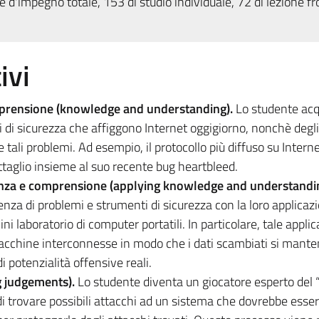
 d'impegno totale, 153 di studio individuale, 72 di lezione fr
ivi
prensione (knowledge and understanding).
Lo studente acq
 di sicurezza che affiggono Internet oggigiorno, nonchè degli
 tali problemi. Ad esempio, il protocollo più diffuso su Interne
ttaglio insieme al suo recente bug heartbleed.
enza e comprensione (applying knowledge and understandi
za di problemi e strumenti di sicurezza con la loro applicaz
ni laboratorio di computer portatili. In particolare, tale appli
macchine interconnesse in modo che i dati scambiati si mant
i potenzialità offensive reali.
g judgements).
Lo studente diventa un giocatore esperto del 
di trovare possibili attacchi ad un sistema che dovrebbe esser