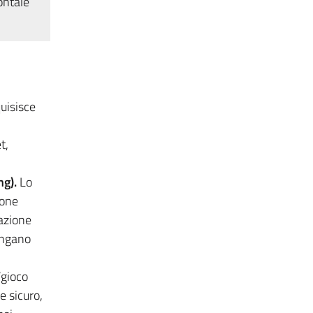
ontale
uisisce
t,
ng).
Lo
ione
cazione
engano
“gioco
e sicuro,