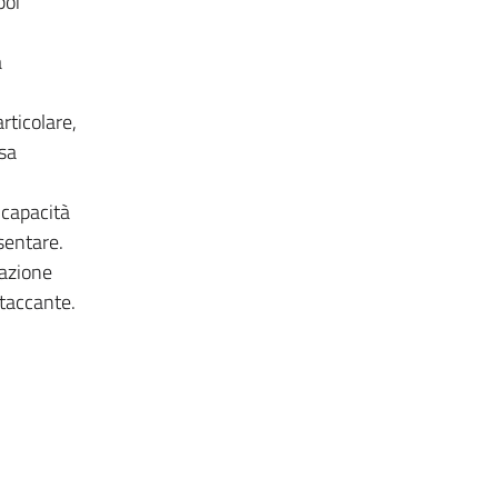
poi
a
rticolare,
isa
 capacità
sentare.
razione
ttaccante.