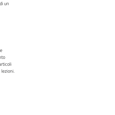
di un
re
nto
rticoli
 lezioni.