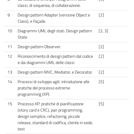
classi, di sequenza, di collaborazione.
9
Design pattern Adapter (versione Object e
[2]
Class), e Façade.
10
Diagrammi UML degli stati. Design pattern
[2, 3]
State
11
Design pattern Observer.
[2]
12
Riconoscimento di design pattern dal codice
[2]
e dai diagrammi UML delle classi
13
Design pattern MVC, Mediator, e Decorator.
[2]
14
Processi di sviluppo agili: introduzione alle
[5]
pratiche del processo extreme
programming (XP).
15
Processo XP: pratiche di pianificazione
[5]
(story card e CRC), pair programming,
design semplice, refactoring, piccole
release, standard di codifica, cliente in sede,
test