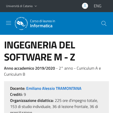
Vai al contenuto principale
Vai al menu di navigazione
ENG
Università di Catania
Corso di laurea in
Informatica
INGEGNERIA DEL
SOFTWARE M - Z
Anno accademico 2019/2020
- 2° anno - Curriculum A e
Curriculum B
Docente:
Emiliano Alessio TRAMONTANA
Crediti:
9
Organizzazione didattica:
225 ore d'impegno totale,
153 di studio individuale, 36 di lezione frontale, 36 di
esercitazione