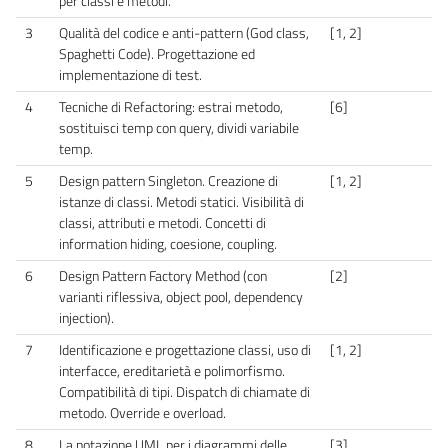
per classi e metodi.
3
Qualità del codice e anti-pattern (God class,
[1, 2]
Spaghetti Code). Progettazione ed
implementazione di test.
4
Tecniche di Refactoring: estrai metodo,
[6]
sostituisci temp con query, dividi variabile
temp.
5
Design pattern Singleton. Creazione di
[1, 2]
istanze di classi. Metodi statici. Visibilità di
classi, attributi e metodi. Concetti di
information hiding, coesione, coupling.
6
Design Pattern Factory Method (con
[2]
varianti riflessiva, object pool, dependency
injection).
7
Identificazione e progettazione classi, uso di
[1, 2]
interfacce, ereditarietà e polimorfismo.
Compatibilità di tipi. Dispatch di chiamate di
metodo. Override e overload.
8
La notazione UML per i diagrammi delle
[3]