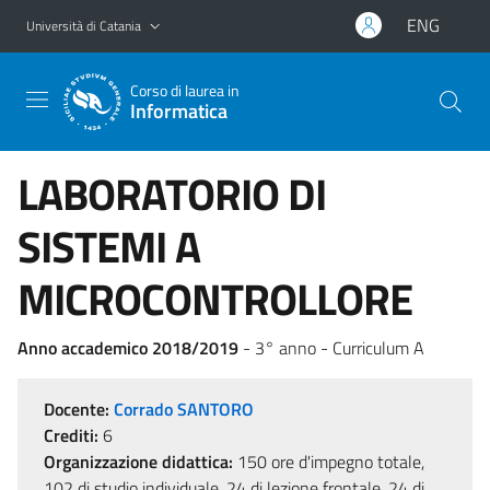
Vai al contenuto principale
Vai al menu di navigazione
ENG
Università di Catania
Corso di laurea in
Informatica
LABORATORIO DI
SISTEMI A
MICROCONTROLLORE
Anno accademico 2018/2019
- 3° anno - Curriculum A
Docente:
Corrado SANTORO
Crediti:
6
Organizzazione didattica:
150 ore d'impegno totale,
102 di studio individuale, 24 di lezione frontale, 24 di