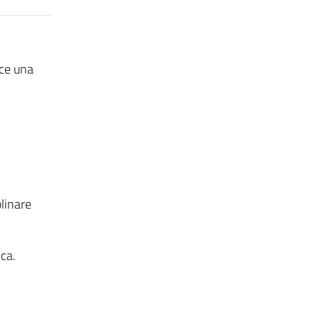
nce una
plinare
ca.