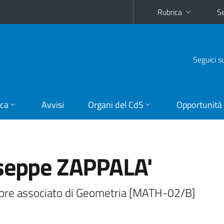
Rubrica
Se
Seguici s
ica
Avvisi
Organi del CdS
Opportunità
seppe ZAPPALA'
ore associato di Geometria [MATH-02/B]