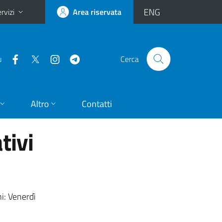
ENG
rvizi
Area riservata
u
Cerca
Altro
Contatti
tivi
ni: Venerdì