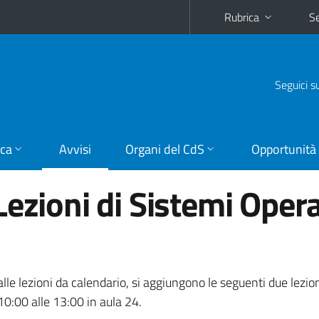
Rubrica
Se
Seguici s
ica
Avvisi
Organi del CdS
Opportunità
ezioni di Sistemi Opera
alle lezioni da calendario, si aggiungono le seguenti due lezio
0:00 alle 13:00 in aula 24.