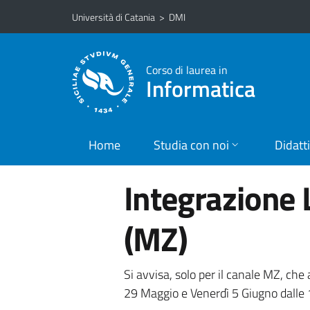
Vai al contenuto principale
Vai al menu di navigazione
Università di Catania
>
DMI
Corso di laurea in
Informatica
Home
Studia con noi
Didatt
Integrazione L
(MZ)
Si avvisa, solo per il canale MZ, che 
29 Maggio e Venerdì 5 Giugno dalle 1