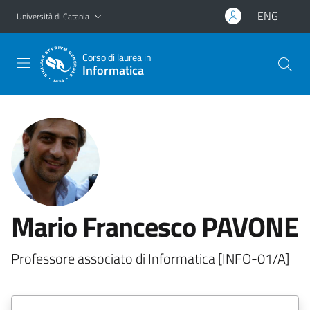
Vai al contenuto principale
Vai al menu di navigazione
ENG
Università di Catania
Corso di laurea in
Informatica
Mario Francesco PAVONE
Professore associato di Informatica [INFO-01/A]