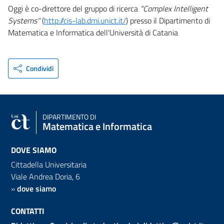
Oggi è co-direttore del gruppo di ricerca
"Complex Intelligent
Systems"
(
http://cis-lab.dmi.unict.it/
) presso il Dipartimento di
Matematica e Informatica dell'Università di Catania
Condividi
DIPARTIMENTO DI
Matematica e Informatica
DOVE SIAMO
Cittadella Universitaria
Viale Andrea Doria, 6
»
dove siamo
CONTATTI