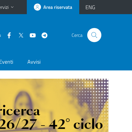
ENG
rvizi
Area riservata
u
Cerca
Eventi
Avvisi