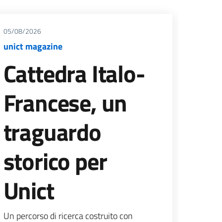
05/08/2026
05/08/
unict magazine
Bando 
per mo
Cattedra Italo-
agli s
Si comu
Francese, un
“bando 
mobilit
traguardo
student
storico per
Unict
Un percorso di ricerca costruito con