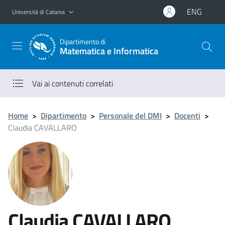
Vai al contenuto principale
Vai al menu di navigazione
ENG
Università di Catania
Dipartimento di
Matematica e Informatica
Vai ai contenuti correlati
Home
>
Dipartimento
>
Personale del DMI
>
Docenti
>
Claudia CAVALLARO
Claudia CAVALLARO