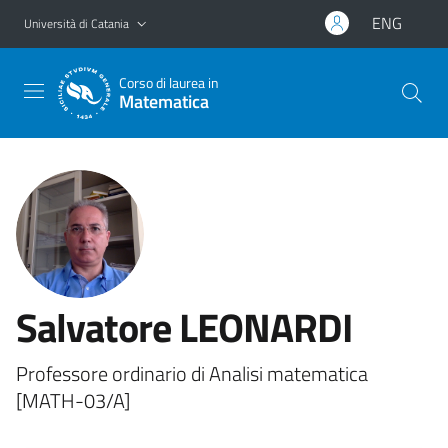
Vai al contenuto principale
Vai al menu di navigazione
ENG
Università di Catania
Corso di laurea in
Matematica
Salvatore LEONARDI
Professore ordinario di Analisi matematica
[MATH-03/A]