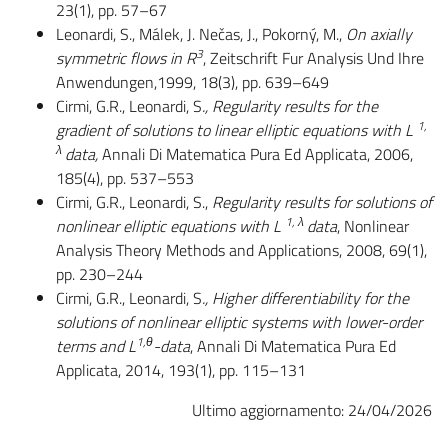
23(1), pp. 57–67
Leonardi, S., Málek, J. Nečas, J., Pokorný, M.,
On axially
3
symmetric flows in R
, Zeitschrift Fur Analysis Und Ihre
Anwendungen,1999, 18(3), pp. 639–649
Cirmi, G.R., Leonardi, S
., Regularity results for the
1,
gradient of solutions to linear elliptic equations with L
λ
data,
Annali Di Matematica Pura Ed Applicata, 2006,
185(4), pp. 537–553
Cirmi, G.R., Leonardi, S.,
Regularity results for solutions of
1, λ
nonlinear elliptic equations
with L
data
, Nonlinear
Analysis Theory Methods and Applications, 2008, 69(1),
pp. 230–244
Cirmi, G.R., Leonardi, S
., Higher differentiability for the
solutions of nonlinear elliptic systems with lower-order
1,θ
terms and L
-data
, Annali Di Matematica Pura Ed
Applicata, 2014, 193(1), pp. 115–131
Ultimo aggiornamento: 24/04/2026