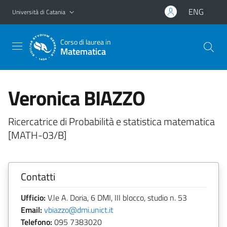
Vai al contenuto principale
Vai al menu di navigazione
ENG
Università di Catania
Corso di laurea in
Matematica
Veronica BIAZZO
Ricercatrice di Probabilità e statistica matematica
[MATH-03/B]
Contatti
Ufficio:
V.le A. Doria, 6 DMI, III blocco, studio n. 53
Email:
vbiazzo@dmi.unict.it
Telefono:
095 7383020