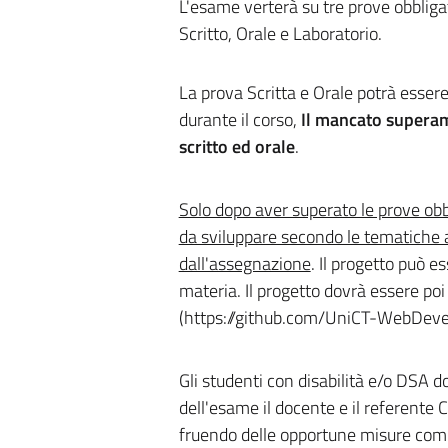
L'esame verterà su tre prove obbliga
Scritto, Orale e Laboratorio.
La prova Scritta e Orale potrà esser
durante il corso,
Il mancato superam
scritto ed orale
.
Solo dopo aver superato le prove obbl
da sviluppare secondo le tematiche a
dall'assegnazione
. Il progetto può e
materia. Il progetto dovrà essere po
(https://github.com/UniCT-WebDeve
Gli studenti con disabilità e/o DSA d
dell'esame il docente e il referent
fruendo delle opportune misure com