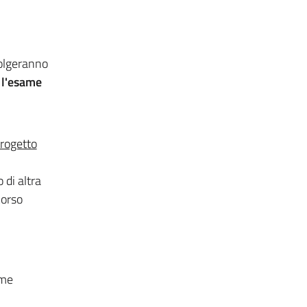
volgeranno
 l'esame
progetto
 di altra
corso
ame