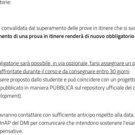
torie:
e convalidata dal superamento delle prove in itinere che si s
ento di una prova in itinere renderà di nuovo obbligatorio
igatorie sarà possibile, in via opzionale, farsi assegnare un 
ffrontate durante il corso e da consegnare entro 30 giorni
ssere proposto dallo studente e può coincidere con un progetto
i pubblicato in maniera PUBBLICA sul repository ufficiale del 
lopment).
ovranno contattare con sufficiente anticipo rispetto alla data
e CInAP del DMI per comunicare che intendono sostenere l'es
pensative.