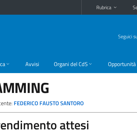
Rubrica
Se
Seguici s
ica
Avvisi
Organi del CdS
Opportunità
AMMING
cente:
FEDERICO FAUSTO SANTORO
prendimento attesi