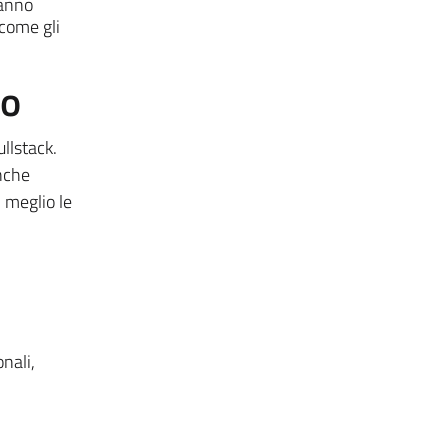
ranno
 come gli
to
llstack.
anche
l meglio le
nali,