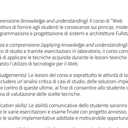
prensione (knowledge and understanding)
. Il corso di "
Web
iettivo di fornire agli studenti le conoscenze sui principi, model
ogrammazione e progettazione di sistemi e architetture Fullst
nza e comprensione (applying knowledge and understanding)
.
asi di studio e tramite esercitazioni in laboratorio, il corso con
 di applicare le tecniche acquisite durante le lezioni teoriche
esto l'utilizzo di tecnologie per il Web.
 judgements)
. Le lezioni del corso e soprattutto le attività di l
udere un'analisi critica di casi di studio, delle soluzioni impi
o e contro di queste ultime, al fine di consentire allo studente d
a di valutazione delle scelte tecniche.
ation skills)
. Le abilità comunicative dello studente saranno
 le varie esercitazioni e esame finale con progetto annesso, i
e le scelte implementative adottate e motivandole opportu