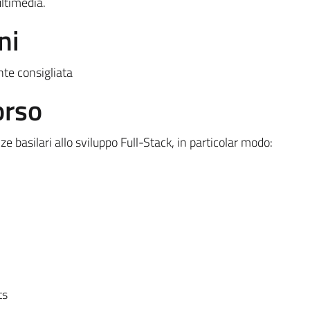
ultimedia.
ni
nte consigliata
orso
 basilari allo sviluppo Full-Stack, in particolar modo:
ts