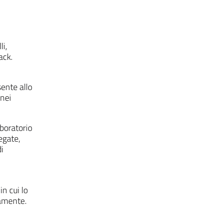
li,
ack.
sente allo
 nei
aboratorio
egate,
i
n cui lo
namente.