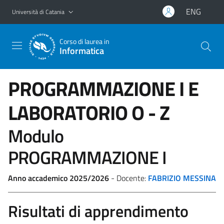
Vai al contenuto principale
Vai al menu di navigazione
ENG
Università di Catania
Corso di laurea in
Informatica
PROGRAMMAZIONE I E
LABORATORIO
O - Z
Modulo
PROGRAMMAZIONE I
Anno accademico 2025/2026
- Docente:
FABRIZIO MESSINA
Risultati di apprendimento