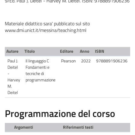
9/Ed. Paul J. Deitel - Harvey M. Deitel. ISBN: 9788891906236
Materiale didattico sara' pubblicato sul sito
www.dmi.unict.it/messina/teaching.html
Autore
Titolo
Editore
Anno
ISBN
Paul J.
Il linguaggio C
Pearson
2022
9788891906236
Deitel
Fondamenti e
-
tecniche di
Harvey
programmazione
M.
Deitel
Programmazione del corso
Argomenti
Riferimenti testi