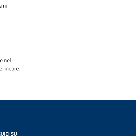
ismi
e nel
e lineare.
UICI SU