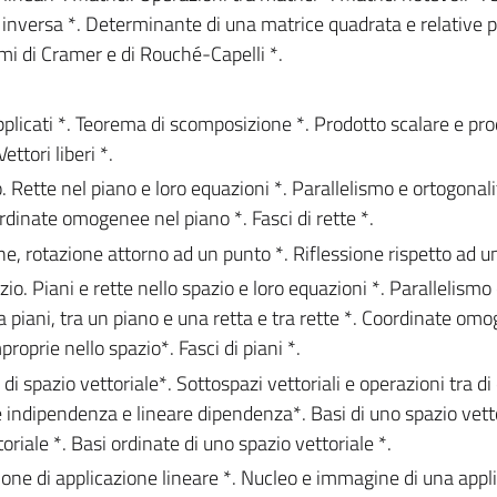
ce inversa *. Determinante di una matrice quadrata e relative p
mi di Cramer e di Rouché-Capelli *.
applicati *. Teorema di scomposizione *. Prodotto scalare e pr
ettori liberi *.
. Rette nel piano e loro equazioni *. Parallelismo e ortogonali
rdinate omogenee nel piano *. Fasci di rette *.
ne, rotazione attorno ad un punto *. Riflessione rispetto ad un
o. Piani e rette nello spazio e loro equazioni *. Parallelismo
ra piani, tra un piano e una retta e tra rette *. Coordinate om
proprie nello spazio*. Fasci di piani *.
di spazio vettoriale*. Sottospazi vettoriali e operazioni tra di 
indipendenza e lineare dipendenza*. Basi di uno spazio vetto
riale *. Basi ordinate di uno spazio vettoriale *.
zione di applicazione lineare *. Nucleo e immagine di una appl