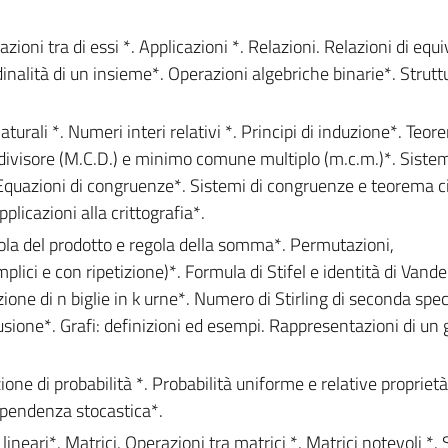
zioni tra di essi *. Applicazioni *. Relazioni. Relazioni di equ
dinalità di un insieme*. Operazioni algebriche binarie*. Strutt
urali *. Numeri interi relativi *. Principi di induzione*. Teor
visore (M.C.D.) e minimo comune multiplo (m.c.m.)*. Sistem
uazioni di congruenze*. Sistemi di congruenze e teorema c
licazioni alla crittografia*.
la del prodotto e regola della somma*. Permutazioni,
plici e con ripetizione)*. Formula di Stifel e identità di Van
one di n biglie in k urne*. Numero di Stirling di seconda spec
lusione*. Grafi: definizioni ed esempi. Rappresentazioni di un 
ione di probabilità *. Probabilità uniforme e relative proprietà
dipendenza stocastica*.
lineari*. Matrici. Operazioni tra matrici *. Matrici notevoli *.