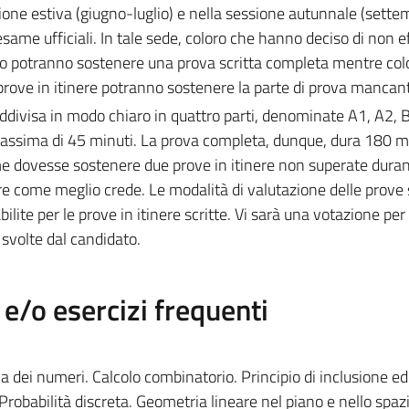
sione estiva (giugno-luglio) e nella sessione autunnale (sette
esame ufficiali. In tale sede, coloro che hanno deciso di non e
nno potranno sostenere una prova scritta completa mentre col
rove in itinere potranno sostenere la parte di prova mancan
ddivisa in modo chiaro in quattro parti, denominate A1, A2, 
massima di 45 minuti. La prova completa, dunque, dura 180 m
me dovesse sostenere due prove in itinere non superate duran
re come meglio crede. Le modalità di valutazione delle prove 
bilite per le prove in itinere scritte. Vi sarà una votazione pe
 svolte dal candidato.
/o esercizi frequenti
a dei numeri. Calcolo combinatorio. Principio di inclusione ed
 Probabilità discreta. Geometria lineare nel piano e nello spazi