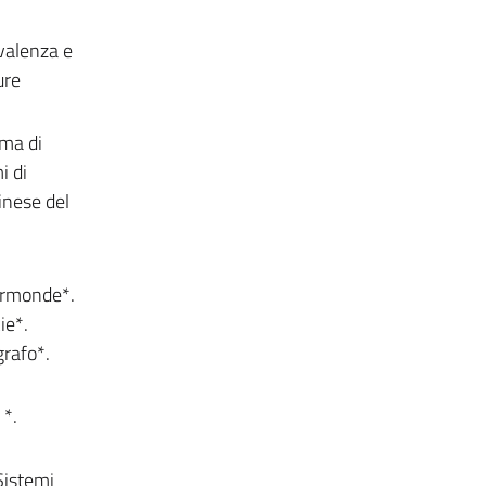
ivalenza e
ure
ema di
i di
inese del
dermonde*.
ie*.
grafo*.
 *.
 Sistemi