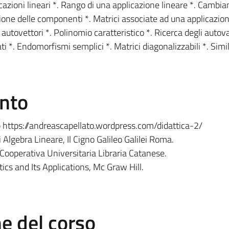
icazioni lineari *. Rango di una applicazione lineare *. Cambia
ione delle componenti *. Matrici associate ad una applicazion
e autovettori *. Polinomio caratteristico *. Ricerca degli autova
ti *. Endomorfismi semplici *. Matrici diagonalizzabili *. Simi
ento
b https://andreascapellato.wordpress.com/didattica-2/
i Algebra Lineare, Il Cigno Galileo Galilei Roma.
 Cooperativa Universitaria Libraria Catanese.
cs and Its Applications, Mc Graw Hill.
 del corso