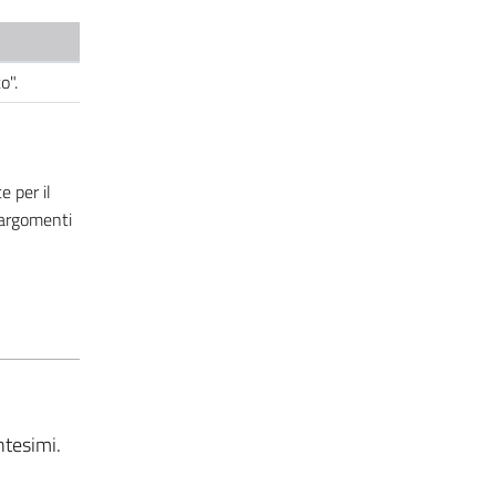
to".
 per il
 argomenti
ntesimi.