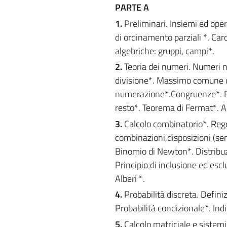
PARTE A
1.
Preliminari. Insiemi ed opera
di ordinamento parziali *. Car
algebriche: gruppi, campi*.
2.
Teoria dei numeri. Numeri nat
divisione*. Massimo comune di
numerazione*.Congruenze*. Eq
resto*. Teorema di Fermat*. App
3.
Calcolo combinatorio*. Rego
combinazioni,disposizioni (sem
Binomio di Newton*. Distribuzi
Principio di inclusione ed esc
Alberi *.
4.
Probabilità discreta. Definiz
Probabilità condizionale*. In
5.
Calcolo matriciale e sistemi 