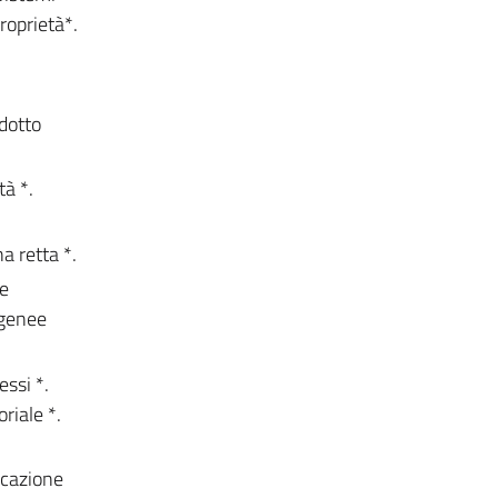
roprietà*.
odotto
tà *.
a retta *.
 e
ogenee
essi *.
riale *.
icazione