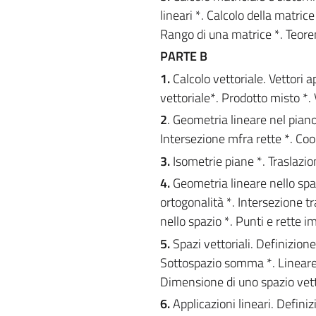
lineari *. Calcolo della matri
Rango di una matrice *. Teore
PARTE B
1.
Calcolo vettoriale. Vettori 
vettoriale*. Prodotto misto *. V
2
. Geometria lineare nel piano
Intersezione mfra rette *. Coo
3.
Isometrie piane *. Traslazio
4.
Geometria lineare nello spazi
ortogonalità *. Intersezione t
nello spazio *. Punti e rette im
5.
Spazi vettoriali. Definizione 
Sottospazio somma *. Lineare 
Dimensione di uno spazio vetto
6.
Applicazioni lineari. Defini