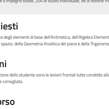
 d'impegno totale, 204 di studio individuale, 96 di lezione fr
iesti
degli elementi di base dell'Aritmetica, dell'Algebra Element
spazio, della Geometria Analitica del piano e della Trigonome
ni
zione dello studente sono le lezioni frontali tutte condotte al
e consigliata.
orso