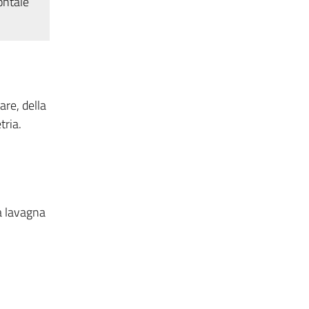
ontale
are, della
tria.
la lavagna