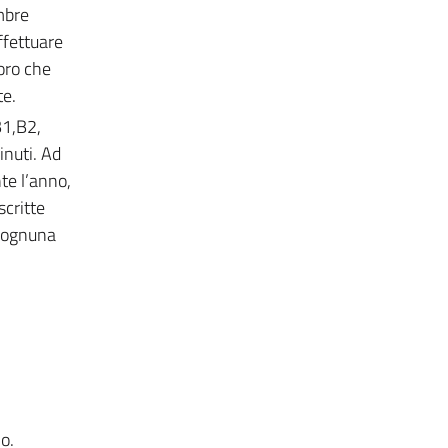
mbre
ffettuare
oro che
te.
B1,B2,
inuti. Ad
te l’anno,
scritte
r ognuna
o.