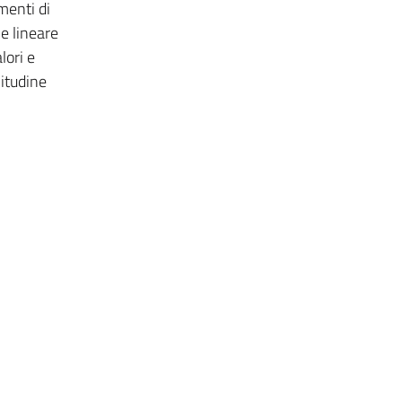
menti di
e lineare
lori e
litudine