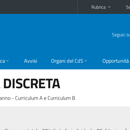
Rubrica
Se
Seguici s
ica
Avvisi
Organi del CdS
Opportunità
 DISCRETA
anno - Curriculum A e Curriculum B