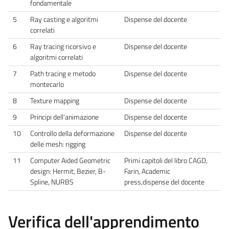
fondamentale
5
Ray casting e algoritmi
Dispense del docente
correlati
6
Ray tracing ricorsivo e
Dispense del docente
algoritmi correlati
7
Path tracing e metodo
Dispense del docente
montecarlo
8
Texture mapping
Dispense del docente
9
Principi dell'animazione
Dispense del docente
10
Controllo della deformazione
Dispense del docente
delle mesh: rigging
11
Computer Aided Geometric
Primi capitoli del libro CAGD,
design: Hermit, Bezier, B-
Farin, Academic
Spline, NURBS
press,dispense del docente
Verifica dell'apprendimento