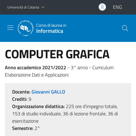
Vai al contenuto principale
Vai al menu di navigazione
ENG
Università di Catania
Corso di laurea in
Informatica
COMPUTER GRAFICA
Anno accademico 2021/2022
- 3° anno - Curriculum
Elaborazione Dati e Applicazioni
Docente:
Giovanni GALLO
Crediti:
9
Organizzazione didattica:
225 ore d'impegno totale,
153 di studio individuale, 36 di lezione frontale, 36 di
esercitazione
Semestre:
2°