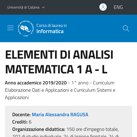
Vai al contenuto principale
Vai al menu di navigazione
ENG
Università di Catania
Corso di laurea in
Informatica
ELEMENTI DI ANALISI
MATEMATICA 1 A - L
Anno accademico 2019/2020
- 1° anno - Curriculum
Elaborazione Dati e Applicazioni e Curriculum Sistemi e
Applicazioni
Docente:
Maria Alessandra RAGUSA
Crediti:
6
Organizzazione didattica:
150 ore d'impegno totale,
102 di studio individuale, 24 di lezione frontale, 24 di