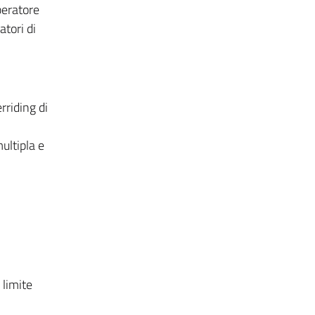
peratore
atori di
rriding di
multipla e
 limite