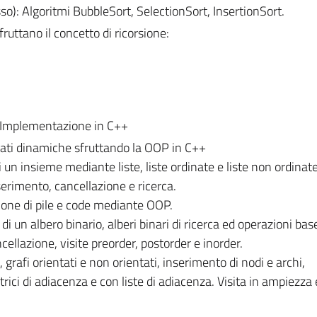
so): Algoritmi BubbleSort, SelectionSort, InsertionSort.
ruttano il concetto di ricorsione:
e Implementazione in C++
dati dinamiche sfruttando la OOP in C++
un insieme mediante liste, liste ordinate e liste non ordinate
nserimento, cancellazione e ricerca.
ione di pile e code mediante OOP.
a di un albero binario, alberi binari di ricerca ed operazioni bas
cellazione, visite preorder, postorder e inorder.
, grafi orientati e non orientati, inserimento di nodi e archi,
ci di adiacenza e con liste di adiacenza. Visita in ampiezza e