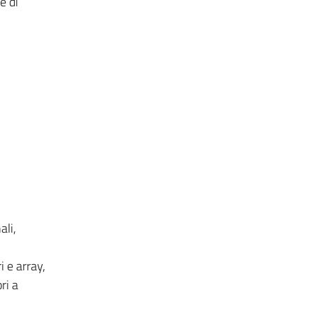
e di
ali,
i e array,
ri a