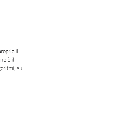
oprio il
ne è il
oritmi, su