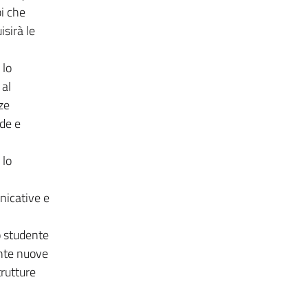
i che
isirà le
lo
 al
ze
ode e
 lo
nicative e
lo studente
ente nuove
trutture