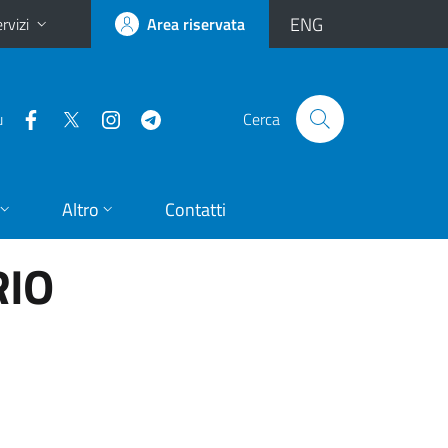
ENG
rvizi
Area riservata
u
Cerca
Altro
Contatti
RIO