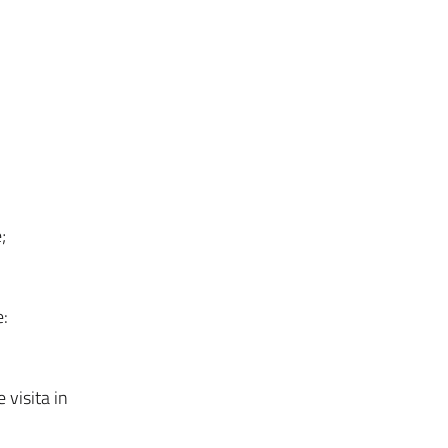
;
e:
 visita in