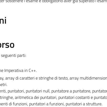
r sostenere l'esame è obbligatorio aver già superato l'esam
ni
orso
 seguenti parti:
 Imperativa in C++.
ay, array di caratteri e stringhe di testo, array multidimension
etri.
enti, puntatori, puntatori null, puntatore a puntatore, puntator
stringhe, aritmetica dei puntatori, puntatori costanti e puntato
ti di funzioni, puntatori a funzioni, puntatori a strutture.