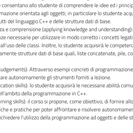
 consentano allo studente di comprendere le idee ed i princip
azione orientata agli oggetti; in particolare lo studente acqu
tti del linguaggio C++ e delle strutture dati di base.
nza e comprensione (applying knowledge and understanding):
e necessarie per utilizzare in modo corretto i concetti legati
 all'uso delle classi. Inoltre, lo studente acquisirà le competen
amente strutture dati di base quali, liste concatenate, pile, c
 judgements):
Attraverso esempi concreti di programmazione
zzare autonomamente gli strumenti forniti a lezione.
tion skills):
lo studente acquisirà le necessarie abilità comu
ell'ambito della programmazione in C++.
ning skills):
il corso si propone, come obiettivo, di fornire al
iche e pratiche per poter affrontare e risolvere autonomam
hiedere l'utilizzo della programmazione ad oggetti e delle s