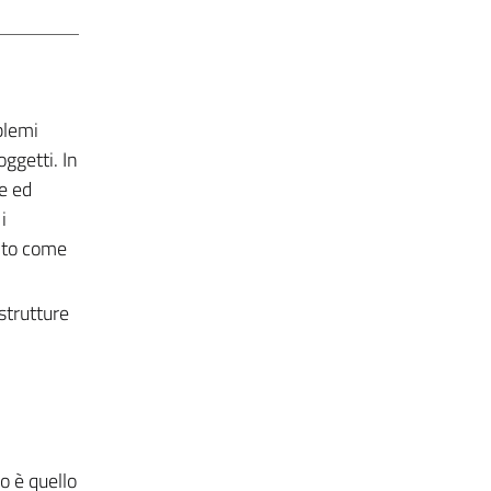
blemi
ggetti. In
re ed
i
mento come
strutture
so è quello