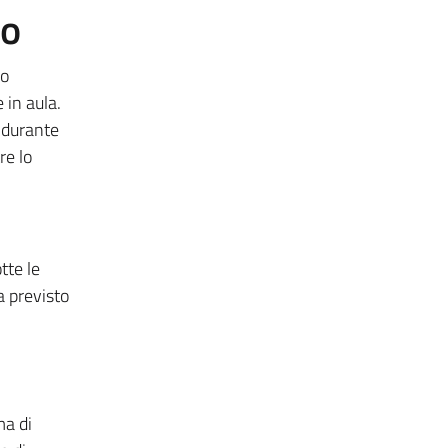
to
no
 in aula.
, durante
re lo
tte le
a previsto
ma di