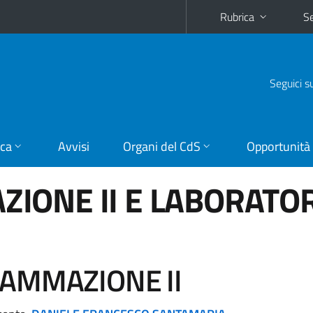
Rubrica
Se
Seguici s
ica
Avvisi
Organi del CdS
Opportunità
IONE II E LABORATO
AMMAZIONE II